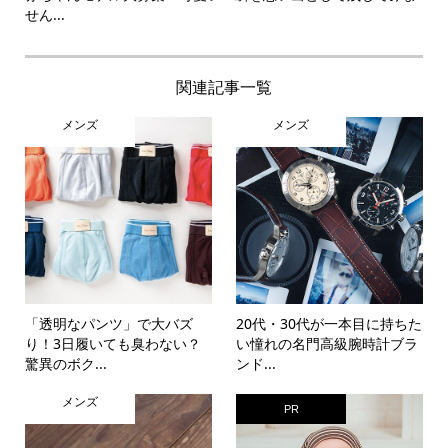
せん...
関連記事一覧
メンズ
メンズ
「透明なパンツ」で大バズ
20代・30代が一本目に持ちた
り！3日履いても臭わない？
い憧れの名門高級腕時計ブラ
驚異のボク...
ンド...
メンズ
PR