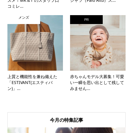
スメ！MK＆T のスタッフ口
シャツ（Palo Alto）ス...
コミレ...
メンズ
PR
上質と機能性を兼ね備えた
赤ちゃんモデル大募集！可愛
「ESTIVANT(エスティバ
い一瞬を思い出として残して
ン)」...
みません...
今月の特集記事