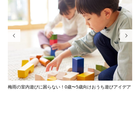


デア
保育園・幼稚園の持ち物管理がラクになる！朝の時短ルーティ
慣
ン完...
越え.