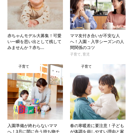
赤ちゃんモデル大募集！可愛
ママ友付き合いが不安な人
い一瞬を思い出として残して
へ！入園・入学シーズンの人
みませんか？赤ち...
間関係のコツ
子育て
,
育児
子育て
子育て
入園準備が終わらないママ
春の寒暖差に要注意！子ども
へ！3月に間に合う持ち物チ
が体調を崩しやすい理由と家