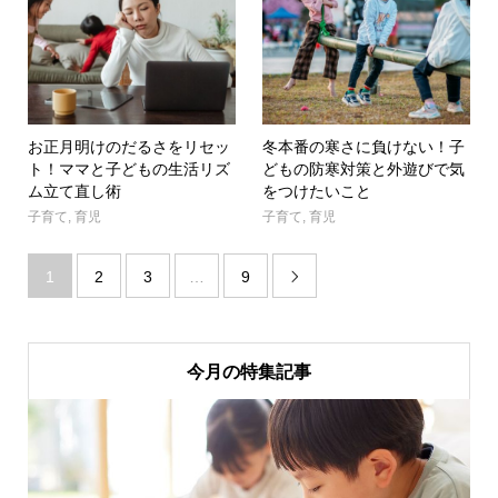
お正月明けのだるさをリセッ
冬本番の寒さに負けない！子
ト！ママと子どもの生活リズ
どもの防寒対策と外遊びで気
ム立て直し術
をつけたいこと
子育て
,
育児
子育て
,
育児
1
2
3
…
9

今月の特集記事