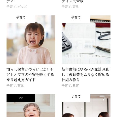
デア
ティン完全版
子育て
,
グッズ
子育て
,
育児
子育て
子育て
慣らし保育がつらい…泣く子
新年度前にやるべき家計見直
どもとママの不安を軽くする
し！教育費をムリなく貯める
乗り越え方ガイド
仕組み作り
子育て
,
育児
子育て
,
教育
子育て
PR