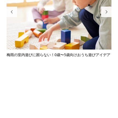


みま
梅雨の室内遊びに困らない！0歳〜5歳向けおうち遊びアイデア
保
ン完.