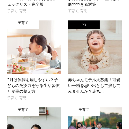
ェックリスト完全版
庭でできる対策
子育て
,
育児
子育て
,
育児
子育て
PR
2月は体調を崩しやすい？子
赤ちゃんモデル大募集！可愛
どもの免疫力を守る生活習慣
い一瞬を思い出として残して
と食事の整え方
みませんか？赤ち...
子育て
,
育児
子育て
子育て