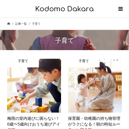
記事一覧
子育て
子育て
子育て
子育て
梅雨の室内遊びに困らない！
保育園・幼稚園の持ち物管理
0歳〜5歳向けおうち遊びアイ
がラクになる！朝の時短ルー