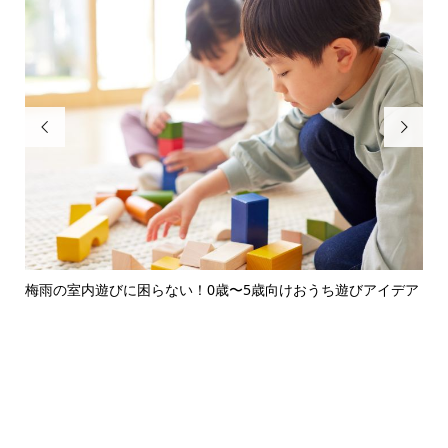


〜5歳向けおうち遊びアイデア
保育園・幼稚園の持ち物管理がラクにな
ン完...