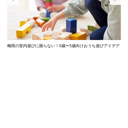
デア
保育園・幼稚園の持ち物管理がラクになる！朝の時短ルーティ
慣
ン完...
越え.