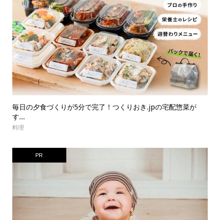
毎日の夕食づくりが5分で完了！つくりおき.jpの宅配惣菜が
す...
料理
PR