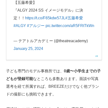
【五藤希愛】
『ALGY 2024 SS イメージモデル』に決
定！！
https://t.co/F65kdw57JL
#五藤希愛
#ALGY
#アルジー
pic.twitter.com/aR5FRtTkWn
— テアトルアカデミー (@theatreacademy)
January 25, 2024
子ども専門のモデル事務所では、
0歳〜小学生までの子
どもが登録可能
なところも多数あります。面談や写真
選考を経て所属すれば、BREEZEだけでなく他ブラン
ドの撮影にも挑戦できます。