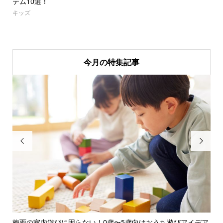
テム10選！
キッズ
今月の特集記事


みま
梅雨の室内遊びに困らない！0歳〜5歳向けおうち遊びアイデア
保