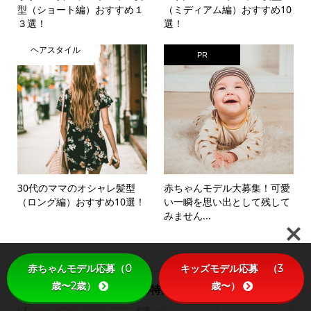
型（ショート編）おすすめ１
（ミディアム編）おすすめ10
３選！
選！
ヘアスタイル
PR
30代のママのオシャレ髪型
赤ちゃんモデル大募集！可愛
（ロング編）おすすめ10選！
い一瞬を思い出として残して
みません...
赤ちゃんモデル応募（0
キッズモデル応募 （3
歳〜2歳）
歳〜）
今月の特集記事