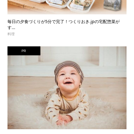
毎日の夕食づくりが5分で完了！つくりおき.jpの宅配惣菜が
す...
料理
PR