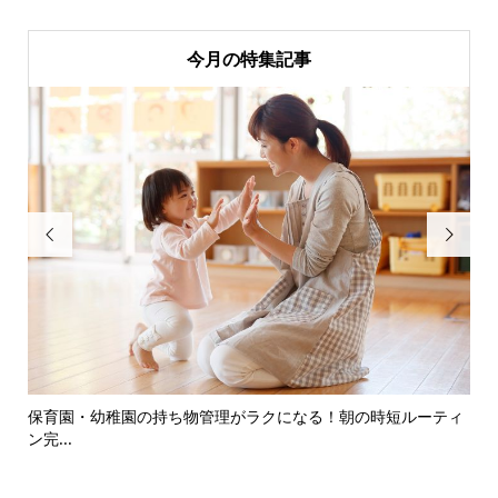
今月の特集記事


デア
保育園・幼稚園の持ち物管理がラクになる！朝の時短ルーティ
慣
ン完...
越え.