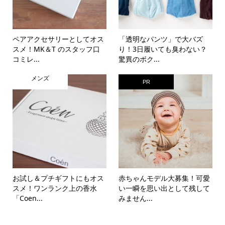
ペアアクセサリーとしてオス
「透明なパンツ」で大バズ
スメ！MK＆T のスタッフ口
り！3日履いても臭わない？
コミレ...
驚異のボク...
メンズ
PR
お試し＆プチギフトにもオス
赤ちゃんモデル大募集！可愛
スメ！ワンランク上の香水
い一瞬を思い出として残して
「Coen...
みません...