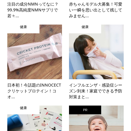
注目の成分NMNってなに？
赤ちゃんモデル大募集！可愛
99.9%高純度NMNサプリで
い一瞬を思い出として残して
若々...
みません...
健康
健康
日本初！今話題のINNOCECT
インフルエンザ・感染症シー
クリケットプロテイン！コ
ズン到来！家庭でできる予防
オ...
対策まと...
健康
PR