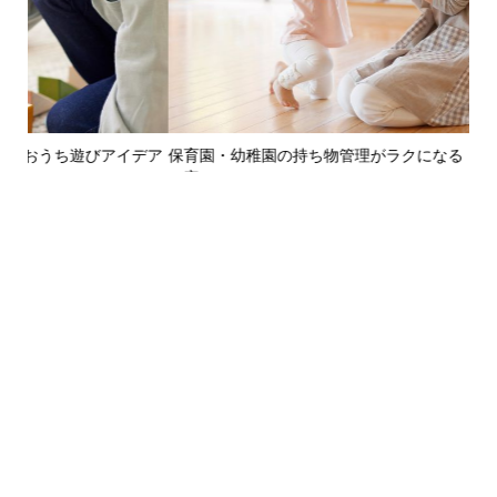
デア
保育園・幼稚園の持ち物管理がラクになる！朝の時短ルーティ
慣
ン完...
越え.